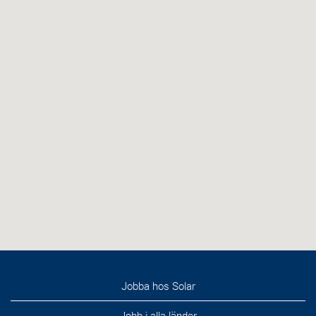
Jobba hos Solar
Jobb i alla länder