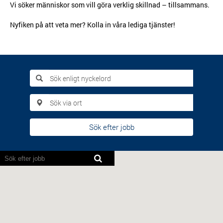
Vi söker människor som vill göra verklig skillnad – tillsammans.
Nyfiken på att veta mer? Kolla in våra lediga tjänster!
Sök efter jobb
Skärmläsare
kan
inte
läsa
följande
sökbara
karta.